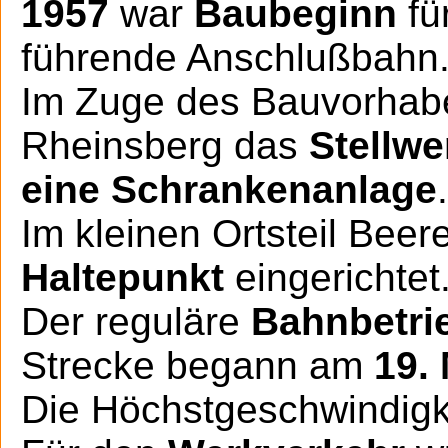
1957
war
Baubeginn
fü
führende Anschlußbahn
Im Zuge des Bauvorhab
Rheinsberg das
Stellwe
eine Schrankenanlage
.
Im kleinen Ortsteil Bee
Haltepunkt
eingerichtet
Der reguläre
Bahnbetri
Strecke begann am
19.
Die Höchstgeschwindigke