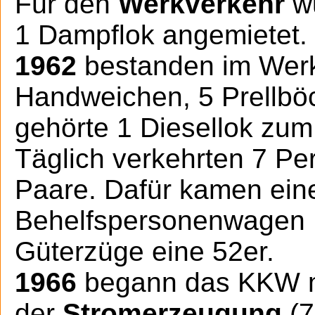
Für den
Werkverkehr
wu
1 Dampflok angemietet.
1962
bestanden im Werk
Handweichen, 5 Prellböc
gehörte 1 Diesellok zum
Täglich verkehrten 7 P
Paare. Dafür kamen eine
Behelfspersonenwagen M
Güterzüge eine 52er.
1966
begann das KKW m
der
Stromerzeugung
(7